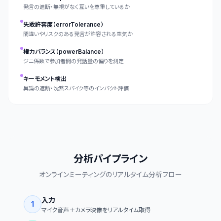
発言の遮断・無視がなく互いを尊重しているか
失敗許容度（errorTolerance）
間違いやリスクのある発言が許容される空気か
権力バランス（powerBalance）
ジニ係数で参加者間の発話量の偏りを測定
キーモメント検出
異論の遮断・沈黙スパイク等のインパクト評価
分析パイプライン
オンラインミーティングのリアルタイム分析フロー
入力
1
マイク音声＋カメラ映像をリアルタイム取得