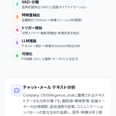
VAD・分離
2
音声区間検出（VAD）と話者ダイアライゼーション
特徴量抽出
3
音響統計（100ms）＋映像フレーム（3秒間隔）
トリガー検知
4
沈黙スパイク・曖昧語増加・表情急変を検出
LLM推論
5
テキスト＋統計＋映像をGeminiが統合分析
可視化
6
PS指標・ストレス推移・キーモメントを出力
チャット・メール テキスト分析
Company OSのlifegence_chatに蓄積されるテキス
トデータも分析対象です。謝罪語・曖昧表現・反論マー
カーの出現頻度、返信速度の変動、コミュニケーショ
ンパターンの変化をAIが追跡し、音声・映像分析と統