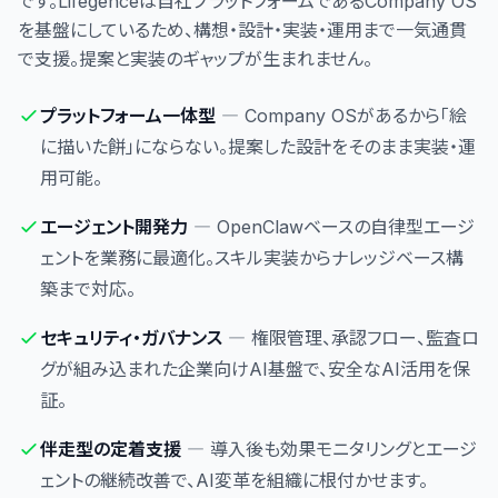
です。Lifegenceは自社プラットフォームであるCompany OS
を基盤にしているため、構想・設計・実装・運用まで一気通貫
で支援。提案と実装のギャップが生まれません。
プラットフォーム一体型
― Company OSがあるから「絵
に描いた餅」にならない。提案した設計をそのまま実装・運
用可能。
エージェント開発力
― OpenClawベースの自律型エージ
ェントを業務に最適化。スキル実装からナレッジベース構
築まで対応。
セキュリティ・ガバナンス
― 権限管理、承認フロー、監査ロ
グが組み込まれた企業向けAI基盤で、安全なAI活用を保
証。
伴走型の定着支援
― 導入後も効果モニタリングとエージ
ェントの継続改善で、AI変革を組織に根付かせます。