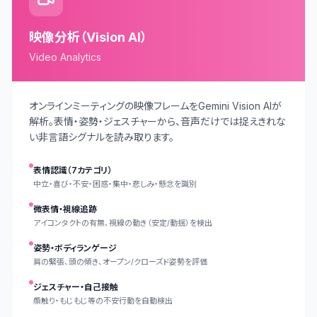
映像分析（Vision AI）
Video Analytics
オンラインミーティングの映像フレームをGemini Vision AIが
解析。表情・姿勢・ジェスチャーから、音声だけでは捉えきれな
い非言語シグナルを読み取ります。
表情認識（7カテゴリ）
中立・喜び・不安・困惑・集中・悲しみ・懸念を識別
微表情・視線追跡
アイコンタクトの有無、視線の動き（安定/動揺）を検出
姿勢・ボディランゲージ
肩の緊張、頭の傾き、オープン/クローズド姿勢を評価
ジェスチャー・自己接触
顔触り・もじもじ等の不安行動を自動検出