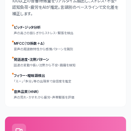
100以上の音響特徴量をリアルタイム抽出し、ストレス・不安・
認知負荷・疲労をAIが推定。言語別のベースラインで文化差を
補正します。
ピッチ・ジッタ分析
声の高さの揺らぎからストレス・緊張を検出
MFCC（13係数＋Δ）
音声の周波数特性から感情パターンを識別
発話速度・沈黙パターン
話速の変動や長い沈黙から不安・躊躇を検知
フィラー・曖昧語検出
「えー」「多分」等の出現率で自信度を推定
音声品質（HNR）
声の荒れ・かすれから疲労・声帯緊張を評価