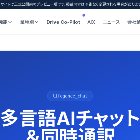
本サイトは正式公開前のプレビュー版です。掲載内容は予告なく変更される場合があります
機能
業種別
Drive Co-Pilot
AIX
ニュース
会社
lifegence_chat
多言語AIチャッ
＆同時通訳