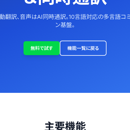
動翻訳、音声はAI同時通訳。10言語対応の多言語コ
ン基盤。
無料で試す
機能一覧に戻る
主要機能