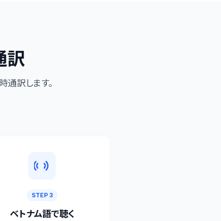
通訳
時通訳します。
STEP 3
ベトナム語で聴く