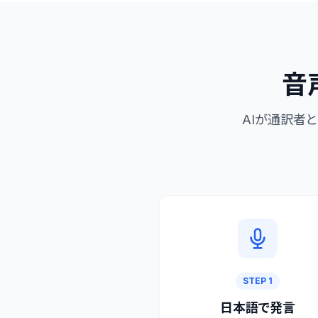
音
AIが通訳者
STEP 1
日本語で発言