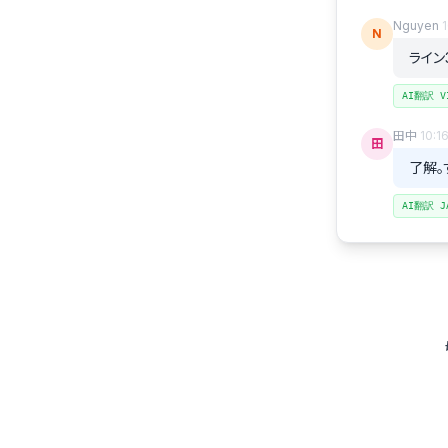
Nguyen
1
N
ライン
AI翻訳 V
田中
10:1
田
了解。
AI翻訳 J